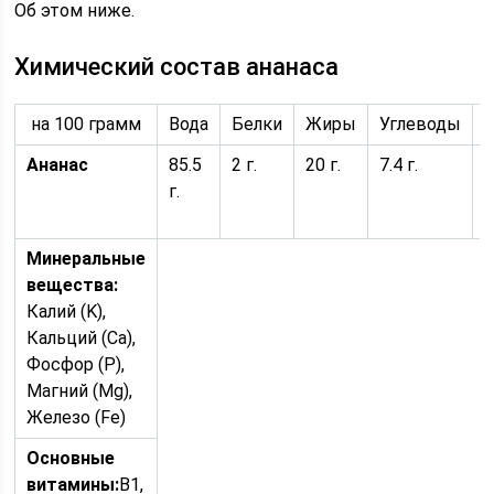
Об этом ниже.
Химический состав ананаса
на 100 грамм
Вода
Белки
Жиры
Углеводы
Ананас
85.5
2 г.
20 г.
7.4 г.
4
г.
(
Минеральные
вещества:
Калий (K),
Кальций (Ca),
Фосфор (P),
Магний (Mg),
Железо (Fe)
Основные
витамины:
B1,