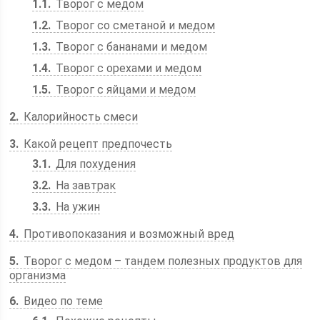
1.1
Творог с медом
1.2
Творог со сметаной и медом
1.3
Творог с бананами и медом
1.4
Творог с орехами и медом
1.5
Творог с яйцами и медом
2
Калорийность смеси
3
Какой рецепт предпочесть
3.1
Для похудения
3.2
На завтрак
3.3
На ужин
4
Противопоказания и возможный вред
5
Творог с медом – тандем полезных продуктов для
организма
6
Видео по теме