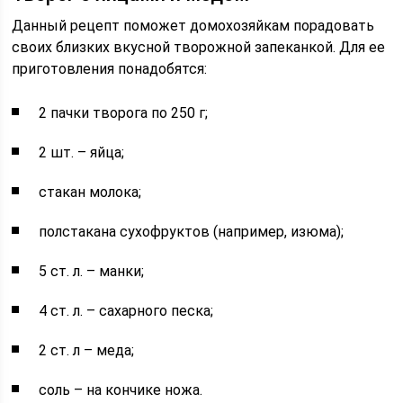
Данный рецепт поможет домохозяйкам порадовать
своих близких вкусной творожной запеканкой. Для ее
приготовления понадобятся:
2 пачки творога по 250 г;
2 шт. – яйца;
стакан молока;
полстакана сухофруктов (например, изюма);
5 ст. л. – манки;
4 ст. л. – сахарного песка;
2 ст. л – меда;
соль – на кончике ножа.