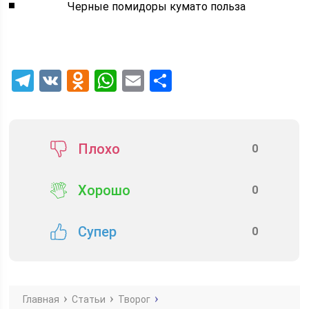
Черные помидоры кумато польза
Telegram
VK
Odnoklassniki
WhatsApp
Email
Отправить
Плохо
0
Хорошо
0
Супер
0
Главная
Статьи
Творог