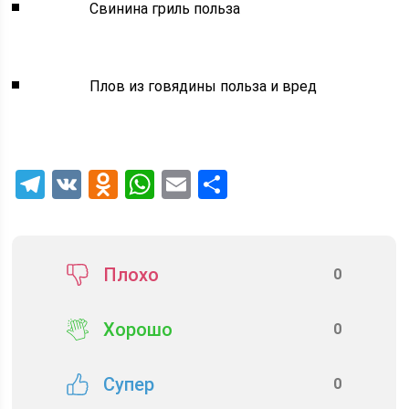
Свинина гриль польза
Плов из говядины польза и вред
Telegram
VK
Odnoklassniki
WhatsApp
Email
Отправить
Плохо
0
Хорошо
0
Супер
0