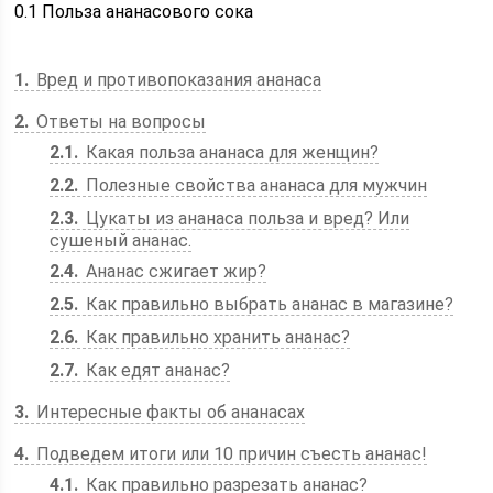
0.1
Польза ананасового сока
1
Вред и противопоказания ананаса
2
Ответы на вопросы
2.1
Какая польза ананаса для женщин?
2.2
Полезные свойства ананаса для мужчин
2.3
Цукаты из ананаса польза и вред? Или
сушеный ананас.
2.4
Ананас сжигает жир?
2.5
Как правильно выбрать ананас в магазине?
2.6
Как правильно хранить ананас?
2.7
Как едят ананас?
3
Интересные факты об ананасах
4
Подведем итоги или 10 причин съесть ананас!
4.1
Как правильно разрезать ананас?