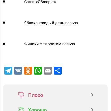
Салат «Обжорка»
Яблоко каждый день польза
Финики с творогом польза
Telegram
VK
Odnoklassniki
WhatsApp
Email
Отправить
Плохо
0
Хорошо
0