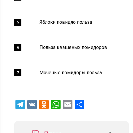
Яблоки повидло польза
Польза квашеных помидоров
Моченые помидоры польза
Telegram
VK
Odnoklassniki
WhatsApp
Email
Отправить