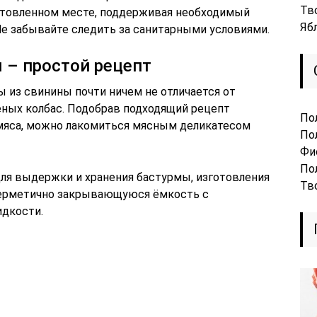
Тв
отовленном месте, поддерживая необходимый
Яб
е забывайте следить за санитарными условиями.
ы – простой рецепт
 из свинины почти ничем не отличается от
ных колбас. Подобрав подходящий рецепт
По
 мяса, можно лакомиться мясным деликатесом
По
Фи
По
для выдержки и хранения бастурмы, изготовления
Тв
 герметично закрывающуюся ёмкость с
идкости.