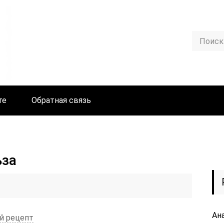
те
Обратная связь
ьза
Ан
й рецепт