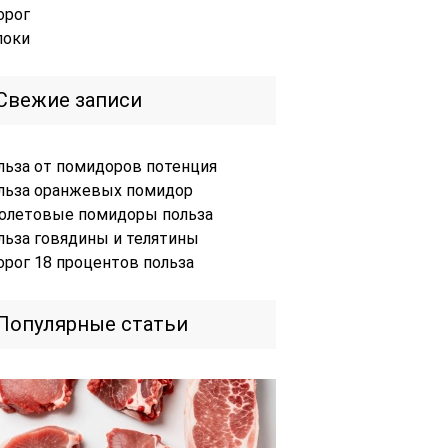
орог
локи
Свежие записи
льза от помидоров потенция
льза оранжевых помидор
олетовые помидоры польза
льза говядины и телятины
орог 18 процентов польза
Популярные статьи