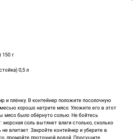
 150 г
тойка) 0,5 л
р и плёнку. В контейнер положите посолочную
смесью хорошо натрите мясо. Уложите его в этот
бы мясо было обёрнуто солью. Не бойтесь
 морская соль вытянет влаги столько, сколько
не впитает. Закройте контейнер и уберите в
ясо, промойте проточной водой. Просушите