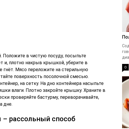
По
Сод
гов
. Положите в чистую посуду, посыпьте
диа
т и, плотно накрыв крышкой, уберите в
0
те гнёт. Мясо переложите на стерильную
отайте поверхность посолочной смесью.
нтейнер, на сетку. На дно контейнера насыпьте
ишки влаги. Плотно закройте крышку. Храните в
ески проверяйте бастурму, переворачивайте,
а дне.
ы – рассольный способ