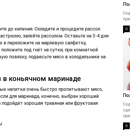
По
Сод
при
те до кипения. Охладите и процедите рассол.
0
стрюлю, залейте рассолом. Оставьте на 3-4 дня
го и переложите на марлевую салфетку,
 положите под гнёт на сутки, при комнатной
ую повязку, подвесьте мясо в холодильнике на
ы в коньячном маринаде
ные напитки очень быстро пропитывают мясо,
По
сли для маринада, конечно, выбран хороший
ли подойдёт хорошая травяная или фруктовая
Сод
сде
при
!
0