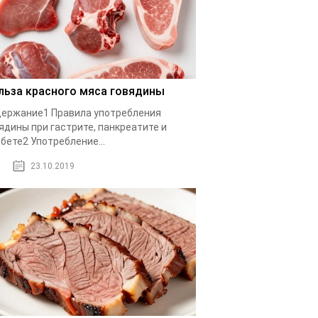
льза красного мяса говядины
ержание1 Правила употребления
ядины при гастрите, панкреатите и
бете2 Употребление...
23.10.2019