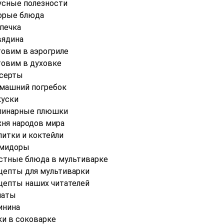
усные полезности
орые блюда
печка
вядина
товим в аэрогриле
товим в духовке
серты
машний погребок
куски
линарные плюшки
хня народов мира
питки и коктейли
мидоры
стные блюда в мультиварке
цепты для мультиварки
цепты наших читателей
латы
инина
ки в соковарке