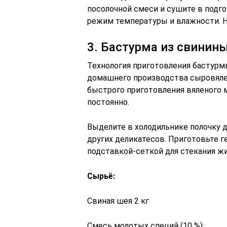
посолочной смеси и сушите в подг
режим температуры и влажности. Н
3. Бастурма из свинин
Технология приготовления бастурмы
домашнего производства сыровяле
быстрого приготовления вяленого
постоянно.
Выделите в холодильнике полочку 
других деликатесов. Приготовьте
подставкой-сеткой для стекания ж
Сырьё:
Свиная шея 2 кг
Смесь молотых специй (10 %):