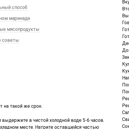
Вк
льный способ
Вт
Вы
чном маринаде
Го
ные мясопродукты
Го
Го
е советы
Де
До
За
Ку
Ку
На
По
По
Ре
Ре
т на такой же срок.
Са
Св
и выдержите в чистой холодной воде 5-6 часов.
Со
охладном месте. Натрите оставшейся частью