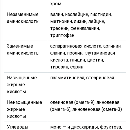
хром
Незаменимые
валин, изолейцин, гистидин,
аминокислоты
метионин, лизин, лейцин,
треонин, фенилаланин,
триптофан
Заменимые
аспарагиновая кислота, аргинин,
аминокислоты
аланин, пролин, глутаминовая
кислота, глицин, цистин,
тирозин, серин
Насыщенные
пальмитиновая, стеариновая
жирные
кислоты
Ненасыщенные
олеиновая (омега-9), линолевая
жирные
(омега-6), линоленовая (омега-3)
кислоты
Углеводы
моно — и дисахариды, фруктоза,