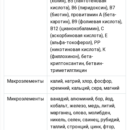
(холин), В5 (пантотеновая
кислота), В6 (пиридоксин), В7
(биотин), провитамин А (бета-
каротин), В9 (фолиевая кислота),
В12 (цианокобаламин), С
(аскорбиновая кислота), Е
(альфа-токоферол), РР
(никотиновая кислота), К
(филлохинон), бета-
криптоксантин, бетвин-
триметилглицин
Макроэлементы
калий, натрий, хлор, фосфор,
кремний, кальций, сера, магний
Микроэлементы
ванадий, алюминий, бор, йод,
кобальт, железо, медь, литий,
марганец, олово, молибден,
никель, селен, свинец, рубидий,
таллий, стронций, цинк, фтор,