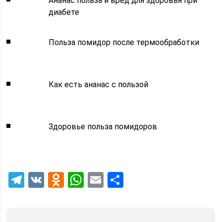
Ананас польза и вред для здоровья при
диабете
Польза помидор после термообработки
Как есть ананас с пользой
Здоровье польза помидоров
Telegram
VK
Odnoklassniki
WhatsApp
Email
Отправить